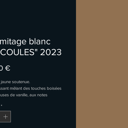
mitage blanc
COULES" 2023
Prix
0 €
 jaune soutenue.
ssant mêlant des touches boisées
uses de vanille, aux notes
 et briochées. Puis des notes plus
*
d'épices, de bois frais, de coing
 compléter le deuxième nez.
e, l'attaque ronde laisse
ent place à un ensemble équilibré