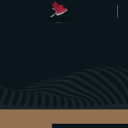
La boutique
L