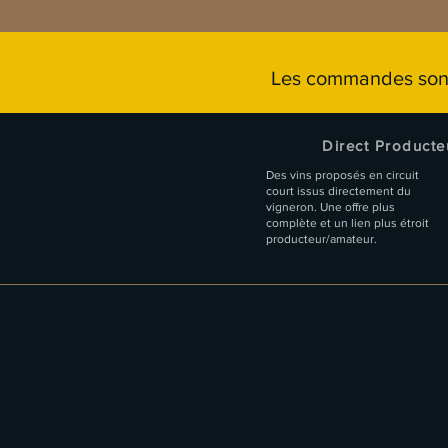
Les commandes sont
Direct Producte
Des vins proposés en circuit
court issus directement du
vigneron. Une offre plus
complète et un lien plus étroit
producteur/amateur.
Aperçu rapide
Aperçu rapide
Aperçu rapide
Crozes-Hermitage Rouge 2023 - 
Hermitage blanc "ROCOULES"
Crozes-Hermitage rouge 20
"BENJAMIN"
Prix
Prix
54,90 €
67,50 €
Prix
32,50 €
Ajouter au panier
Ajouter au panier
Ajouter au panier