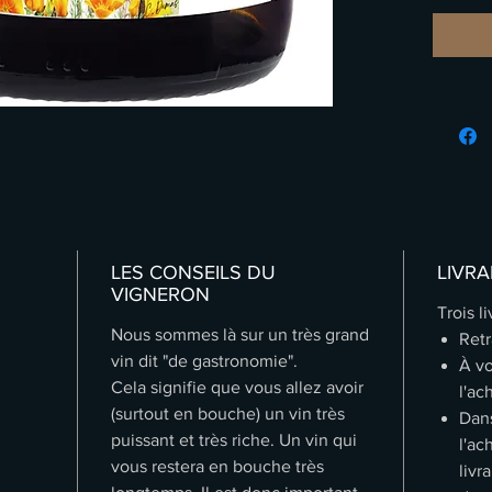
et puiss
minérali
fraîcheu
Ce vin p
d'exprim
accompa
accompa
légère p
du vin.
LES CONSEILS DU
LIVRA
Fiche nu
VIGNERON
Trois l
Nous sommes là sur un très grand
Retr
vin dit "de gastronomie".
À vo
Cela signifie que vous allez avoir
l'ac
(surtout en bouche) un vin très
Dans
puissant et très riche. Un vin qui
l'ac
vous restera en bouche très
livr