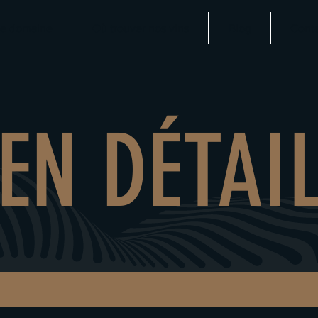
e domaine
Où trouver nos vins
Blog
Cont
EN DÉTAI