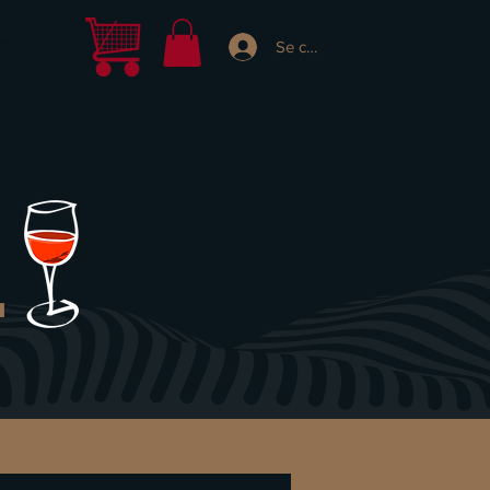
act
Se connecter
L