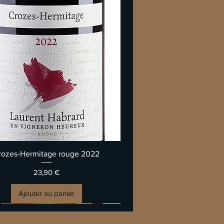
Aperçu rapide
rozes-Hermitage rouge 2022
Prix
23,90 €
Ajouter au panier