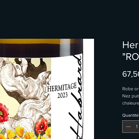
Her
"RO
67,5
Robe or
Nez pui
chaleure
beurrées
Quantité
légères 
viennent
En bouch
rapidem