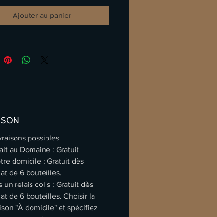
ant, soutenu par une tension et une
Ajouter au panier
té en fin de bouche, gage de
r et de longévité.
eut attendre au moins 5 ans avant
er pleinement son harmonie, et
gnera une viande blanche crémée
gnée de giroles dont l'amertume
ourra s'harmoniser avec le brioché
ISON
tritionnelle / Fiche technique
ivraisons possibles :
ait au Domaine
: Gratuit
tre domicile
: Gratuit dès
hat de 6 bouteilles.
 un relais colis
: Gratuit dès
hat de 6 bouteilles. Choisir la
aison "À domicile" et spécifiez