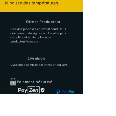
plateau de fromages.
la baisse des températures.
choix de livraison. Nous
reviendrons alors vers vous
pour connaître votre point de
livraison préféré.
Direct Producteur
Des vins proposés en circuit court issus
directement du vigneron. Une offre plus
complète et un lien plus étroit
producteur/amateur.
Livraison
Livraison à domicile par transporteur UPS.
Paiement sécurisé