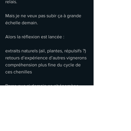
relais.
Mais je ne veux pas subir ça à grande 
échelle demain.
Alors la réflexion est lancée :
extraits naturels (ail, plantes, répulsifs ?)
retours d’expérience d’autres vignerons
compréhension plus fine du cycle de 
ces chenilles
Parce que si demain ce phénomène 
s’étend à plusieurs hectares,
la lampe frontale ne suffira plus.
Une belle expérience… que je 