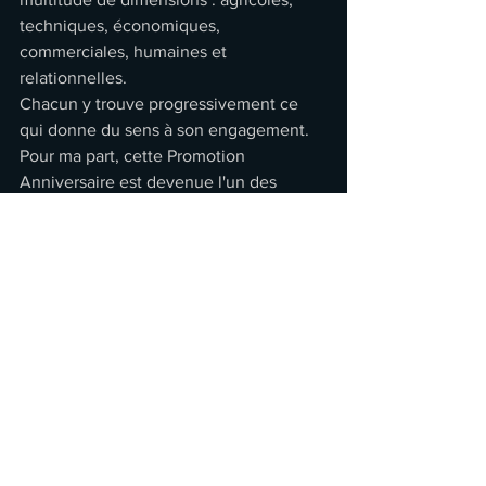
techniques, économiques, 
commerciales, humaines et 
relationnelles.
Chacun y trouve progressivement ce 
qui donne du sens à son engagement.
Pour ma part, cette Promotion 
Anniversaire est devenue l'un des 
leviers qui me permet de cheminer vers 
un épanouissement plus complet dans 
ce métier.
Parce qu'elle me permet de conjuguer 
une opération économique avec 
quelque chose de plus vaste : une 
rencontre humaine, sociale, 
relationnelle et profondément 
conviviale.
Au fond, cette journée ne parle pas 