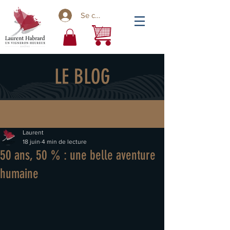
Se connecter
LE BLOG
Laurent
18 juin
4 min de lecture
50 ans, 50 % : une belle aventure
humaine