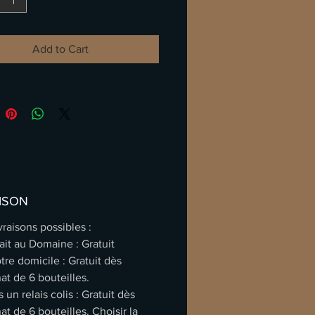
 confits, de brioche, de vanille et de
astées. La bouche est ample,
 et particulièrement persistante,
Add to Cart
ar une belle richesse naturelle et
arquable capacité de garde.
d vin de gastronomie destiné aux
 de blancs de caractère.
tritionnelle / Fiche technique
ISON
ivraisons possibles :
ait au Domaine
: Gratuit
tre domicile
: Gratuit dès
hat de 6 bouteilles.
 un relais colis
: Gratuit dès
hat de 6 bouteilles. Choisir la