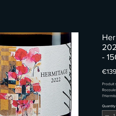
Her
20
- 15
€139
Produit 
Rocoules
l'Hermit
toute la
Quantity
Marsann
Son bou