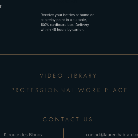
Free delivery
r
Receive your bottles at home or
at a relay point in a suitable,
100% cardboard box. Delivery
within 48 hours by carrier.
Quick View
Quick View
Quick View
150 cl
22
Crozes-Hermitage Rouge 2023 "DÊMOS" -
Hermitage blanc 2022 "ROCOULES" - 150
Crozes-Hermitage rouge 2022
Croze
C
"BENJAMIN"
150 cl
cl
Price
Price
Price
€139.90
€69.90
€32.50
VIDEO LIBRARY
Add to Cart
Add to Cart
Add to Cart
PROFESSIONNAL WORK PLACE
CONTACT US
11, route des Blancs
contact@laurenthabrard.