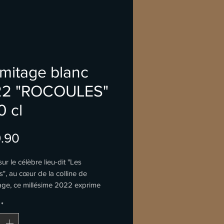
mitage blanc
22 "ROCOULES"
0 cl
Price
.90
sur le célèbre lieu-dit "Les
", au cœur de la colline de
age, ce millésime 2022 exprime
 générosité d'une grande
*
e.
quet intense dévoile des arômes