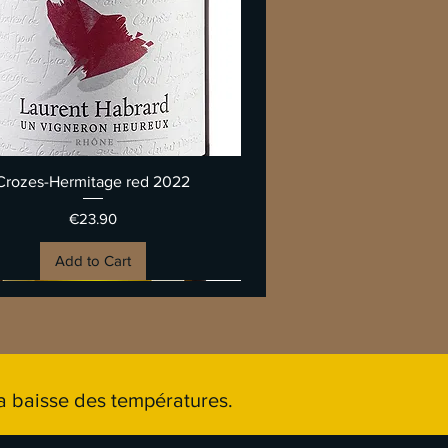
Quick View
Crozes-Hermitage red 2022
Price
€23.90
Add to Cart
 baisse des températures.