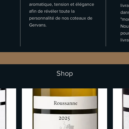
aromatique, tension et élégance
livr
afin de révéler toute la
dans
personnalité de nos coteaux de
"mon
Gervans.
Nous
pour
livr
Shop