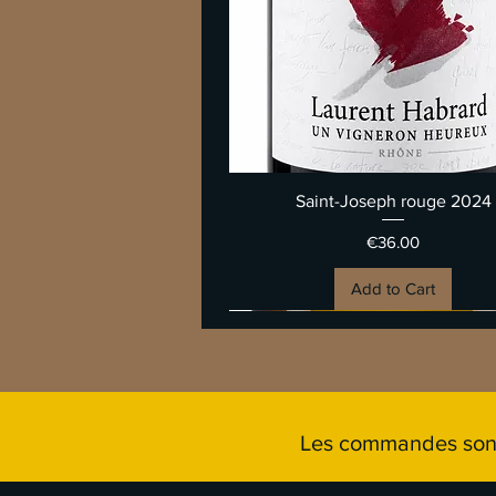
Quick View
Saint-Joseph rouge 2024
Price
€36.00
Add to Cart
Les commandes sont