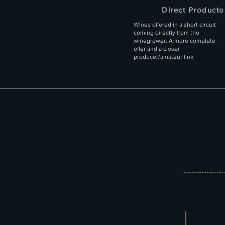
Direct Producto
Wines offered in a short circuit
coming directly from the
winegrower. A more complete
offer and a closer
producer/amateur link.
Quick View
Quick View
Quick View
Crozes-Hermitage Rouge 2023 - 
Crozes-Hermitage rouge 20
Hermitage white 2022
"BENJAMIN"
Price
Price
€54.90
€67.50
Price
€32.50
Add to Cart
Add to Cart
Add to Cart