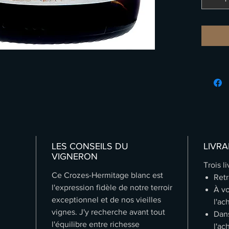
de fruits
notes to
profonde
portée p
une rem
Un gran
amateurs
Fiche nu
LES CONSEILS DU
LIVRA
VIGNERON
Trois l
Ce Crozes-Hermitage blanc est
Retr
l'expression fidèle de notre terroir
À vo
exceptionnel et de nos vieilles
l'ac
vignes. J'y recherche avant tout
Dans
l'équilibre entre richesse
l'ac