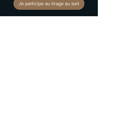
Je participe au tirage au sort
4. Et hop !...Direction le tirage au
sort pour un magnum de Crozes-
Hermitage :-)
VIDÉOTHÈQUE
ESPACE PROFESSIONNEL
NOUS CONTACTER
11, route des Blancs
26600 GERVANS
France