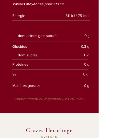
Valeurs moyennes pour 100 ml
Énergie
311 kJ / 75 kcal
dont acides gras saturés
0 g
Glucides
0.3 g
dont sucres
0 g
Protéines
0 g
Sel
0 g
Matières grasses
0 g
Conformément au règlement (UE) 2021/2117.
Crozes-Hermitage
ROUGE