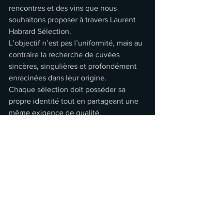
rencontres et des vins que nous 
souhaitons proposer à travers Laurent 
Habrard Sélection.
L’objectif n’est pas l’uniformité, mais au 
contraire la recherche de cuvées 
sincères, singulières et profondément 
enracinées dans leur origine.
Chaque sélection doit posséder sa 
propre identité tout en partageant une 
même exigence de qualité.
Un logo fidèle à notre vision du 
vin
À travers ce logo, Laurent Habrard 
Sélection affirme une conviction simple 
: